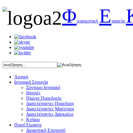
Φ
Ε
ιλαρμονική
ταιρεία
Αρχική
Ιστορικά Στοιχεία
Σύντομο Ιστορικό
Ιδρυτές
Πρώτο Προεδρείο
Διατελέσαντες Πρόεδροι
Διατελέσαντες Μαέστροι
Διατελέσαντες Δάσκαλοι
Κτήριο
Ποιοί Είμαστε
Διοικητική Επιτροπή