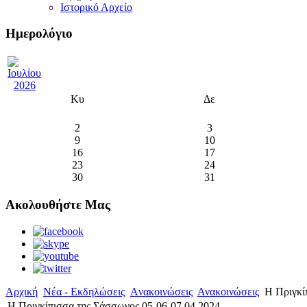
Ιστορικό Αρχείο
Ημερολόγιο
Κυ
Δε
2
3
9
10
16
17
23
24
30
31
Ακολουθήστε Μας
Αρχική
Νέα - Εκδηλώσεις
Aνακοινώσεις
Ανακοινώσεις
Η Πριγκίπ
Η Πριγκίπισσα της Σάσσωνος 05-06-07.04.2024