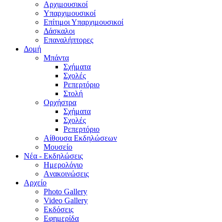
Aρχιμουσικοί
Υπαρχιμουσικοί
Επίτιμοι Υπαρχιμουσικοί
Δάσκαλοι
Επαναλήπτορες
Δομή
Μπάντα
Σχήματα
Σχολές
Ρεπερτόριο
Στολή
Ορχήστρα
Σχήματα
Σχολές
Ρεπερτόριο
Aίθουσα Εκδηλώσεων
Μουσείο
Νέα - Εκδηλώσεις
Ημερολόγιο
Aνακοινώσεις
Αρχείο
Photo Gallery
Video Gallery
Εκδόσεις
Εφημερίδα