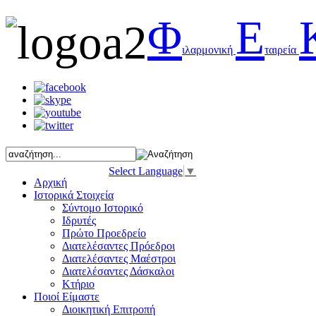
Φ
Ε
ιλαρμονική
ταιρεία
Select Language
▼
Αρχική
Ιστορικά Στοιχεία
Σύντομο Ιστορικό
Ιδρυτές
Πρώτο Προεδρείο
Διατελέσαντες Πρόεδροι
Διατελέσαντες Μαέστροι
Διατελέσαντες Δάσκαλοι
Κτήριο
Ποιοί Είμαστε
Διοικητική Επιτροπή