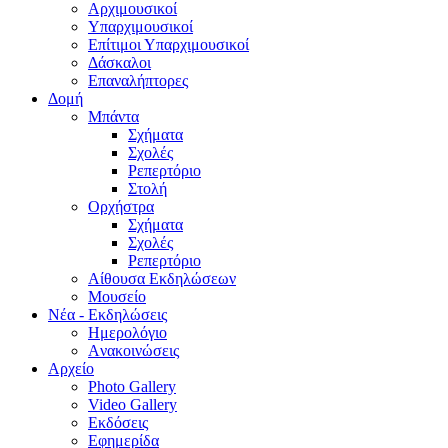
Aρχιμουσικοί
Υπαρχιμουσικοί
Επίτιμοι Υπαρχιμουσικοί
Δάσκαλοι
Επαναλήπτορες
Δομή
Μπάντα
Σχήματα
Σχολές
Ρεπερτόριο
Στολή
Ορχήστρα
Σχήματα
Σχολές
Ρεπερτόριο
Aίθουσα Εκδηλώσεων
Μουσείο
Νέα - Εκδηλώσεις
Ημερολόγιο
Aνακοινώσεις
Αρχείο
Photo Gallery
Video Gallery
Εκδόσεις
Εφημερίδα