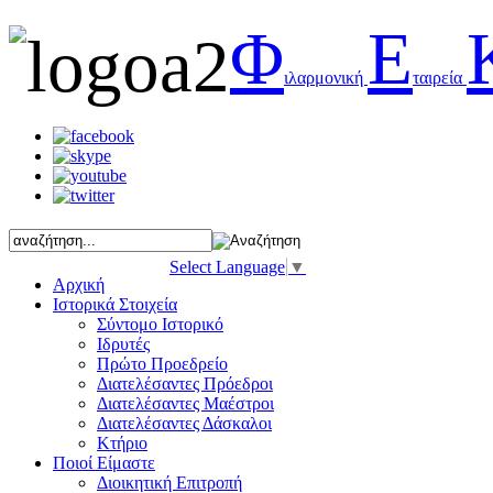
Φ
Ε
ιλαρμονική
ταιρεία
Select Language
▼
Αρχική
Ιστορικά Στοιχεία
Σύντομο Ιστορικό
Ιδρυτές
Πρώτο Προεδρείο
Διατελέσαντες Πρόεδροι
Διατελέσαντες Μαέστροι
Διατελέσαντες Δάσκαλοι
Κτήριο
Ποιοί Είμαστε
Διοικητική Επιτροπή