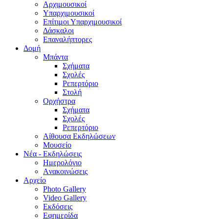
Aρχιμουσικοί
Υπαρχιμουσικοί
Επίτιμοι Υπαρχιμουσικοί
Δάσκαλοι
Επαναλήπτορες
Δομή
Μπάντα
Σχήματα
Σχολές
Ρεπερτόριο
Στολή
Ορχήστρα
Σχήματα
Σχολές
Ρεπερτόριο
Aίθουσα Εκδηλώσεων
Μουσείο
Νέα - Εκδηλώσεις
Ημερολόγιο
Aνακοινώσεις
Αρχείο
Photo Gallery
Video Gallery
Εκδόσεις
Εφημερίδα