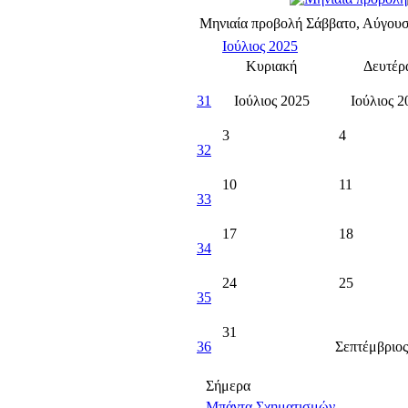
Μηνιαία προβολή
Σάββατο, Αύγουσ
Ιούλιος 2025
Κυριακή
Δευτέρ
31
Ιούλιος 2025
Ιούλιος 2
3
4
32
10
11
33
17
18
34
24
25
35
31
36
Σεπτέμβριος
Σήμερα
Μπάντα Σχηματισμών