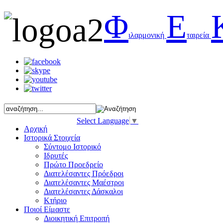
Φ
Ε
ιλαρμονική
ταιρεία
Select Language
▼
Αρχική
Ιστορικά Στοιχεία
Σύντομο Ιστορικό
Ιδρυτές
Πρώτο Προεδρείο
Διατελέσαντες Πρόεδροι
Διατελέσαντες Μαέστροι
Διατελέσαντες Δάσκαλοι
Κτήριο
Ποιοί Είμαστε
Διοικητική Επιτροπή