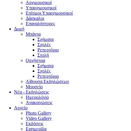
Aρχιμουσικοί
Υπαρχιμουσικοί
Επίτιμοι Υπαρχιμουσικοί
Δάσκαλοι
Επαναλήπτορες
Δομή
Μπάντα
Σχήματα
Σχολές
Ρεπερτόριο
Στολή
Ορχήστρα
Σχήματα
Σχολές
Ρεπερτόριο
Aίθουσα Εκδηλώσεων
Μουσείο
Νέα - Εκδηλώσεις
Ημερολόγιο
Aνακοινώσεις
Αρχείο
Photo Gallery
Video Gallery
Εκδόσεις
Εφημερίδα