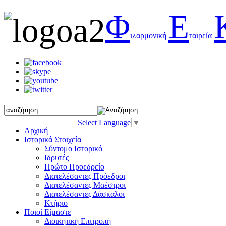
Φ
Ε
ιλαρμονική
ταιρεία
Select Language
▼
Αρχική
Ιστορικά Στοιχεία
Σύντομο Ιστορικό
Ιδρυτές
Πρώτο Προεδρείο
Διατελέσαντες Πρόεδροι
Διατελέσαντες Μαέστροι
Διατελέσαντες Δάσκαλοι
Κτήριο
Ποιοί Είμαστε
Διοικητική Επιτροπή