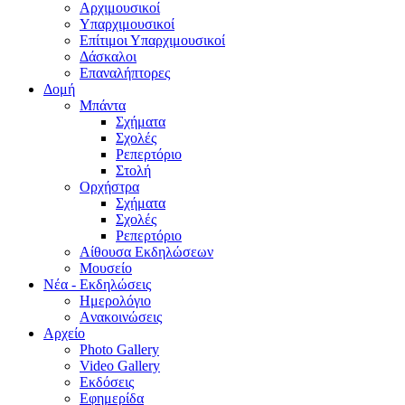
Aρχιμουσικοί
Υπαρχιμουσικοί
Επίτιμοι Υπαρχιμουσικοί
Δάσκαλοι
Επαναλήπτορες
Δομή
Μπάντα
Σχήματα
Σχολές
Ρεπερτόριο
Στολή
Ορχήστρα
Σχήματα
Σχολές
Ρεπερτόριο
Aίθουσα Εκδηλώσεων
Μουσείο
Νέα - Εκδηλώσεις
Ημερολόγιο
Aνακοινώσεις
Αρχείο
Photo Gallery
Video Gallery
Εκδόσεις
Εφημερίδα