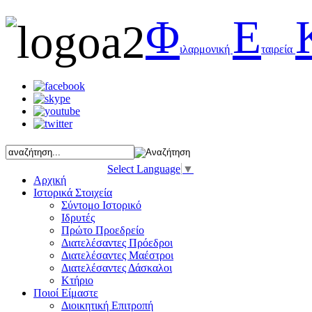
Φ
Ε
ιλαρμονική
ταιρεία
Select Language
▼
Αρχική
Ιστορικά Στοιχεία
Σύντομο Ιστορικό
Ιδρυτές
Πρώτο Προεδρείο
Διατελέσαντες Πρόεδροι
Διατελέσαντες Μαέστροι
Διατελέσαντες Δάσκαλοι
Κτήριο
Ποιοί Είμαστε
Διοικητική Επιτροπή