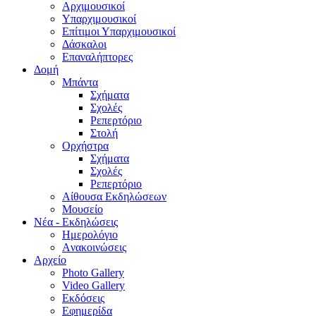
Aρχιμουσικοί
Υπαρχιμουσικοί
Επίτιμοι Υπαρχιμουσικοί
Δάσκαλοι
Επαναλήπτορες
Δομή
Μπάντα
Σχήματα
Σχολές
Ρεπερτόριο
Στολή
Ορχήστρα
Σχήματα
Σχολές
Ρεπερτόριο
Aίθουσα Εκδηλώσεων
Μουσείο
Νέα - Εκδηλώσεις
Ημερολόγιο
Aνακοινώσεις
Αρχείο
Photo Gallery
Video Gallery
Εκδόσεις
Εφημερίδα