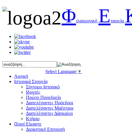
Φ
Ε
ιλαρμονική
ταιρεία
Select Language
▼
Αρχική
Ιστορικά Στοιχεία
Σύντομο Ιστορικό
Ιδρυτές
Πρώτο Προεδρείο
Διατελέσαντες Πρόεδροι
Διατελέσαντες Μαέστροι
Διατελέσαντες Δάσκαλοι
Κτήριο
Ποιοί Είμαστε
Διοικητική Επιτροπή