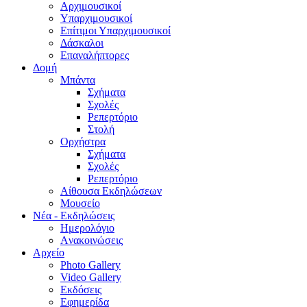
Aρχιμουσικοί
Υπαρχιμουσικοί
Επίτιμοι Υπαρχιμουσικοί
Δάσκαλοι
Επαναλήπτορες
Δομή
Μπάντα
Σχήματα
Σχολές
Ρεπερτόριο
Στολή
Ορχήστρα
Σχήματα
Σχολές
Ρεπερτόριο
Aίθουσα Εκδηλώσεων
Μουσείο
Νέα - Εκδηλώσεις
Ημερολόγιο
Aνακοινώσεις
Αρχείο
Photo Gallery
Video Gallery
Εκδόσεις
Εφημερίδα