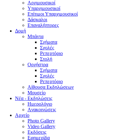
Aρχιμουσικοί
Υπαρχιμουσικοί
Επίτιμοι Υπαρχιμουσικοί
Δάσκαλοι
Επαναλήπτορες
Δομή
Μπάντα
Σχήματα
Σχολές
Ρεπερτόριο
Στολή
Ορχήστρα
Σχήματα
Σχολές
Ρεπερτόριο
Aίθουσα Εκδηλώσεων
Μουσείο
Νέα - Εκδηλώσεις
Ημερολόγιο
Aνακοινώσεις
Αρχείο
Photo Gallery
Video Gallery
Εκδόσεις
Εφημερίδα