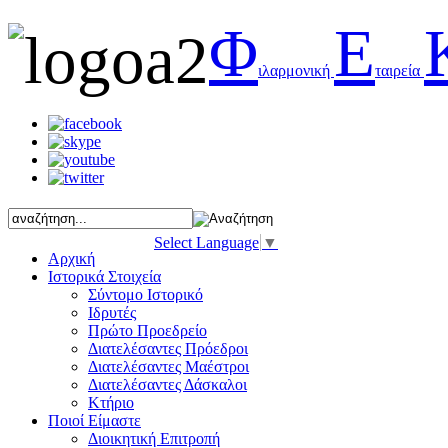
Φ
Ε
ιλαρμονική
ταιρεία
Select Language
▼
Αρχική
Ιστορικά Στοιχεία
Σύντομο Ιστορικό
Ιδρυτές
Πρώτο Προεδρείο
Διατελέσαντες Πρόεδροι
Διατελέσαντες Μαέστροι
Διατελέσαντες Δάσκαλοι
Κτήριο
Ποιοί Είμαστε
Διοικητική Επιτροπή