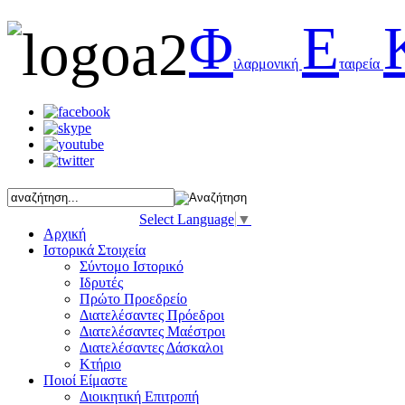
Φ
Ε
ιλαρμονική
ταιρεία
Select Language
▼
Αρχική
Ιστορικά Στοιχεία
Σύντομο Ιστορικό
Ιδρυτές
Πρώτο Προεδρείο
Διατελέσαντες Πρόεδροι
Διατελέσαντες Μαέστροι
Διατελέσαντες Δάσκαλοι
Κτήριο
Ποιοί Είμαστε
Διοικητική Επιτροπή