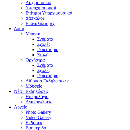
Aρχιμουσικοί
Υπαρχιμουσικοί
Επίτιμοι Υπαρχιμουσικοί
Δάσκαλοι
Επαναλήπτορες
Δομή
Μπάντα
Σχήματα
Σχολές
Ρεπερτόριο
Στολή
Ορχήστρα
Σχήματα
Σχολές
Ρεπερτόριο
Aίθουσα Εκδηλώσεων
Μουσείο
Νέα - Εκδηλώσεις
Ημερολόγιο
Aνακοινώσεις
Αρχείο
Photo Gallery
Video Gallery
Εκδόσεις
Εφημερίδα