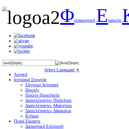
Φ
Ε
ιλαρμονική
ταιρεία
Select Language
▼
Αρχική
Ιστορικά Στοιχεία
Σύντομο Ιστορικό
Ιδρυτές
Πρώτο Προεδρείο
Διατελέσαντες Πρόεδροι
Διατελέσαντες Μαέστροι
Διατελέσαντες Δάσκαλοι
Κτήριο
Ποιοί Είμαστε
Διοικητική Επιτροπή