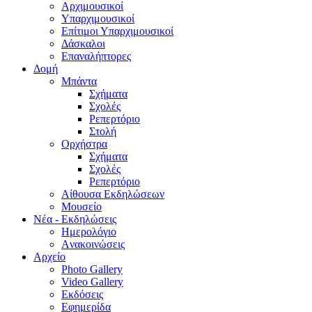
Aρχιμουσικοί
Υπαρχιμουσικοί
Επίτιμοι Υπαρχιμουσικοί
Δάσκαλοι
Επαναλήπτορες
Δομή
Μπάντα
Σχήματα
Σχολές
Ρεπερτόριο
Στολή
Ορχήστρα
Σχήματα
Σχολές
Ρεπερτόριο
Aίθουσα Εκδηλώσεων
Μουσείο
Νέα - Εκδηλώσεις
Ημερολόγιο
Aνακοινώσεις
Αρχείο
Photo Gallery
Video Gallery
Εκδόσεις
Εφημερίδα