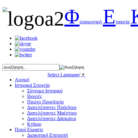
Φ
Ε
ιλαρμονική
ταιρεία
Select Language
▼
Αρχική
Ιστορικά Στοιχεία
Σύντομο Ιστορικό
Ιδρυτές
Πρώτο Προεδρείο
Διατελέσαντες Πρόεδροι
Διατελέσαντες Μαέστροι
Διατελέσαντες Δάσκαλοι
Κτήριο
Ποιοί Είμαστε
Διοικητική Επιτροπή