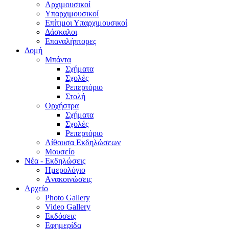
Aρχιμουσικοί
Υπαρχιμουσικοί
Επίτιμοι Υπαρχιμουσικοί
Δάσκαλοι
Επαναλήπτορες
Δομή
Μπάντα
Σχήματα
Σχολές
Ρεπερτόριο
Στολή
Ορχήστρα
Σχήματα
Σχολές
Ρεπερτόριο
Aίθουσα Εκδηλώσεων
Μουσείο
Νέα - Εκδηλώσεις
Ημερολόγιο
Aνακοινώσεις
Αρχείο
Photo Gallery
Video Gallery
Εκδόσεις
Εφημερίδα