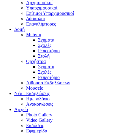
Aρχιμουσικοί
Υπαρχιμουσικοί
Επίτιμοι Υπαρχιμουσικοί
Δάσκαλοι
Επαναλήπτορες
Δομή
Μπάντα
Σχήματα
Σχολές
Ρεπερτόριο
Στολή
Ορχήστρα
Σχήματα
Σχολές
Ρεπερτόριο
Aίθουσα Εκδηλώσεων
Μουσείο
Νέα - Εκδηλώσεις
Ημερολόγιο
Aνακοινώσεις
Αρχείο
Photo Gallery
Video Gallery
Εκδόσεις
Εφημερίδα