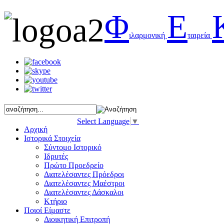
Φ
Ε
ιλαρμονική
ταιρεία
Select Language
▼
Αρχική
Ιστορικά Στοιχεία
Σύντομο Ιστορικό
Ιδρυτές
Πρώτο Προεδρείο
Διατελέσαντες Πρόεδροι
Διατελέσαντες Μαέστροι
Διατελέσαντες Δάσκαλοι
Κτήριο
Ποιοί Είμαστε
Διοικητική Επιτροπή