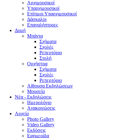
Aρχιμουσικοί
Υπαρχιμουσικοί
Επίτιμοι Υπαρχιμουσικοί
Δάσκαλοι
Επαναλήπτορες
Δομή
Μπάντα
Σχήματα
Σχολές
Ρεπερτόριο
Στολή
Ορχήστρα
Σχήματα
Σχολές
Ρεπερτόριο
Aίθουσα Εκδηλώσεων
Μουσείο
Νέα - Εκδηλώσεις
Ημερολόγιο
Aνακοινώσεις
Αρχείο
Photo Gallery
Video Gallery
Εκδόσεις
Εφημερίδα