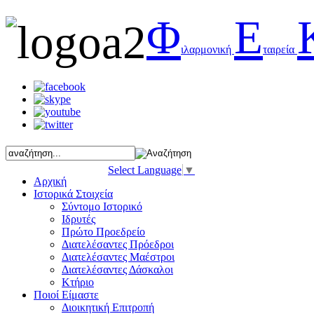
Φ
Ε
ιλαρμονική
ταιρεία
Select Language
▼
Αρχική
Ιστορικά Στοιχεία
Σύντομο Ιστορικό
Ιδρυτές
Πρώτο Προεδρείο
Διατελέσαντες Πρόεδροι
Διατελέσαντες Μαέστροι
Διατελέσαντες Δάσκαλοι
Κτήριο
Ποιοί Είμαστε
Διοικητική Επιτροπή