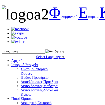
Φ
Ε
ιλαρμονική
ταιρεία
Select Language
▼
Αρχική
Ιστορικά Στοιχεία
Σύντομο Ιστορικό
Ιδρυτές
Πρώτο Προεδρείο
Διατελέσαντες Πρόεδροι
Διατελέσαντες Μαέστροι
Διατελέσαντες Δάσκαλοι
Κτήριο
Ποιοί Είμαστε
Διοικητική Επιτροπή