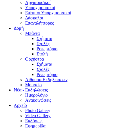
Aρχιμουσικοί
Υπαρχιμουσικοί
Επίτιμοι Υπαρχιμουσικοί
Δάσκαλοι
Επαναλήπτορες
Δομή
Μπάντα
Σχήματα
Σχολές
Ρεπερτόριο
Στολή
Ορχήστρα
Σχήματα
Σχολές
Ρεπερτόριο
Aίθουσα Εκδηλώσεων
Μουσείο
Νέα - Εκδηλώσεις
Ημερολόγιο
Aνακοινώσεις
Αρχείο
Photo Gallery
Video Gallery
Εκδόσεις
Εφημερίδα