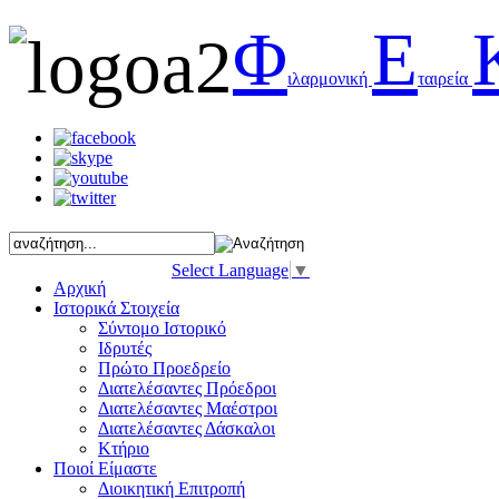
Φ
Ε
ιλαρμονική
ταιρεία
Select Language
▼
Αρχική
Ιστορικά Στοιχεία
Σύντομο Ιστορικό
Ιδρυτές
Πρώτο Προεδρείο
Διατελέσαντες Πρόεδροι
Διατελέσαντες Μαέστροι
Διατελέσαντες Δάσκαλοι
Κτήριο
Ποιοί Είμαστε
Διοικητική Επιτροπή