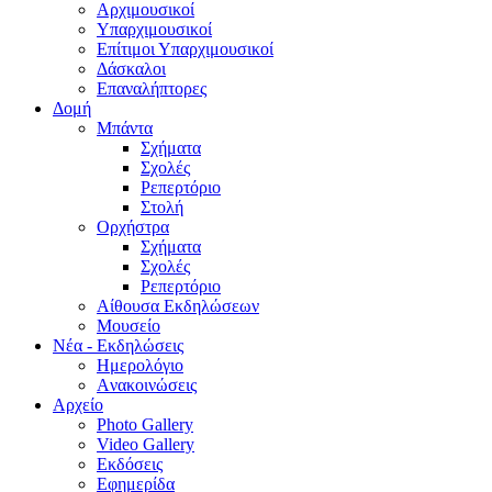
Aρχιμουσικοί
Υπαρχιμουσικοί
Επίτιμοι Υπαρχιμουσικοί
Δάσκαλοι
Επαναλήπτορες
Δομή
Μπάντα
Σχήματα
Σχολές
Ρεπερτόριο
Στολή
Ορχήστρα
Σχήματα
Σχολές
Ρεπερτόριο
Aίθουσα Εκδηλώσεων
Μουσείο
Νέα - Εκδηλώσεις
Ημερολόγιο
Aνακοινώσεις
Αρχείο
Photo Gallery
Video Gallery
Εκδόσεις
Εφημερίδα